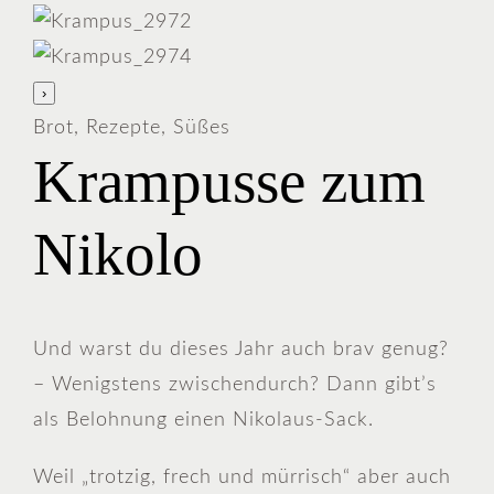
›
Brot, Rezepte, Süßes
Krampusse zum
Nikolo
Und warst du dieses Jahr auch brav genug?
– Wenigstens zwischendurch? Dann gibt’s
als Belohnung einen Nikolaus-Sack.
Weil „trotzig, frech und mürrisch“ aber auch