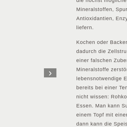
die höchst mögliche
Mineralstoffen, Spu
Antioxidantien, En
liefern.
Kochen oder Backen
dadurch die Zellstru
einer falschen Zube
Mineralstoffe zerstö
›
lebensnotwendige E
bereits bei einer T
nicht wissen: Rohko
Essen. Man kann Su
einem Topf mit ein
dann kann die Spei