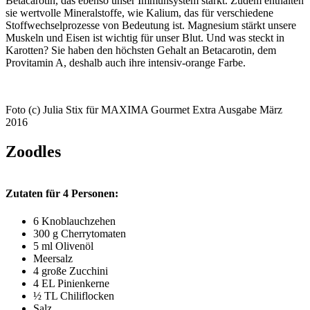
Betacarotin, das ebenso unser Immunsystem stärkt. Zudem enthalten
sie wertvolle Mineralstoffe, wie Kalium, das für verschiedene
Stoffwechselprozesse von Bedeutung ist. Magnesium stärkt unsere
Muskeln und Eisen ist wichtig für unser Blut. Und was steckt in
Karotten? Sie haben den höchsten Gehalt an Betacarotin, dem
Provitamin A, deshalb auch ihre intensiv-orange Farbe.
Foto (c) Julia Stix für MAXIMA Gourmet Extra Ausgabe März
2016
Zoodles
Zutaten für 4 Personen:
6 Knoblauchzehen
300 g Cherrytomaten
5 ml Olivenöl
Meersalz
4 große Zucchini
4 EL Pinienkerne
½ TL Chiliflocken
Salz