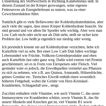
Umstellung des Stoffwechsels in Richtung Katabolismus statt. In
diesem Zustand ist der Körper gezwungen, seine eigenen
Fettreserven als Energielieferant zu nutzen, was zu einer
Gewichtsreduktion führt.
Natürlich gibt es viele Befürworter der Kohlenhydratreduktion, aber
auch viele die sagen, dass unser Körper Kohlenhydrate braucht. Sie
sind gesund und vor allem für Sportler sehr wichtig. Aber wen man
Low Carb nicht oder nicht nur als Diät sieht, stellt sie sicher kein
Problem dar.
Low
heißt ja eigentlich nur niedrig oder wenig.
Ich persönlich könnte nie auf Kohlenhydrate verzichten, liebe ich
Kartoffeln viel zu sehr. Bei einer Low Carb Diät fallen wichtige
Lebensmittel wie Früchte, Vollkorn-Getreideprodukte und eben
auch Kartoffeln fast oder ganz weg. Dafür wird extrem viel Protein
geschlemmert, sei es in Form von Eierspeisen oder Fleisch. Viel
gesünder wäre es jedoch, die Eiweißquellen vermehrt aus Pflanzen
zu sich zu nehmen, wie z.B. aus Quinoa, Amaranth, Hülsenfrüchte,
grünes Gemüse etc. Tierisches Eiweiß enthält einen wesentlich
höheren Fettgehalt, wobei die Gefahr von Herz-Kreislauf-
Krankheiten, Schlaganfall usw., steigt.
Zucchini enthalten viele Vitamine, wie auch Vitamin C, das unser
Immunsystem vor Krankheiten schützt, sowie Vitamin K, das für
unsere Muskeln und Knochen gut ist, viel Vitamin B1 sowie