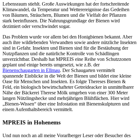
Lebensraum stiehlt. Große Auswirkungen hat der fortschreitende
Klimawandel, da Temperatur und Wetterereignisse das Gedeihen
von Bäumen, Sträuchern, Blumen und die Vielfalt der Pflanzen
stark beeinflussen. Die Nahrungsgrundlage der Bienen wird
dezimiert oder verschwindet sogar.
Das Problem wurde vor allem bei den Honigbienen bekannt. Aber
auch ihre wildlebenden Verwandten sowie andere nützliche Insekten
sind in Gefahr. Insekten und Bienen sind für die Bestäubung der
Nutzpflanzen und die natürliche Kontrolle von Schädlingen
unverzichtbar. Deshalb hat MPREIS eine Reihe von Schutzzonen
geplant und einige bereits umgesetzt, wie z.B. der
Bienenschaugarten in Ellmau
. Der Schaugarten vermittelt
spannende Einblicke in die Welt der Bienen und bildet eine kleine
Oase für Menschen und Insekten. Es folgte Thereses Bienen &
Feld, ein biologisch bewirtschafteter Getreideacker in unmittelbarer
Nähe der Bäckerei Therese Mölk umgeben von einer 300 Meter
langen Nützlingshecke und mehrjährigen Blühflächen. Hier wird
„Bienen-Wissen“ über eine Infostation mit Bienenskulpturen und
einem Aufenthaltsbereich vermittelt.
MPREIS in Hohenems
Und nun noch an all meine Vorarlberger Leser oder Besucher des