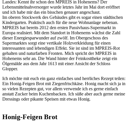
Landes: Kennt ihr schon den MPREIS in Hohenems? Der
Lebensmittelnahversorger wurde letztes Jahr im Mai dort eröffnet
und ich habe mir das ein bisschen genauer angeschaut.
Im oberen Stockwerk des Gebäudes gibt es sogar einen städtischen
Kindergarten. Praktisch auch für die neue Wohnanlage nebenan.
MPREIS hat bereits 2012 den ersten Passivhaus-Supermarkt in
Europa realisiert. Mit dem Standort in Hohenems wächst die Zahl
dieser Energiesparwunder auf zwölf. Im Obergeschoss des
Supermarktes sorgt eine vertikale Holzverkleidung für einen
interessanten und lebendigen Effekt. Sie ist sind im MPREIS-Rot
gehalten und naturfarben Fronten. Mich spricht der MPREIS in
Hohenems sehr an. Die Wand hinter der Feinkosttheke zeigt ein
Ölgemälde aus dem Jahr 1613 mit einer Ansicht der Schloss
Glopper.
Ich möchte mit euch ein ganz einfaches und herrliches Rezept teilen:
Ein Honig-Feigen Brot mit Ziegenfrischkäse. Honig macht sich ja in
so vielen Rezepten gut, vor allem verwende ich es gerne einfach
anstatt Zucker beim Kuchenbacken. Ich süße aber auch gerne meine
Dressings oder pikante Speisen mit etwas Honig.
Honig-Feigen Brot