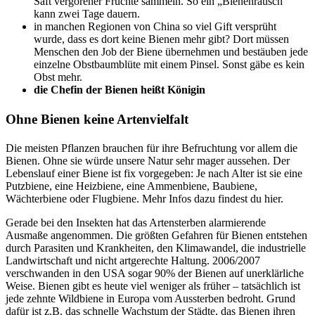
Saft vergorener Früchte sammeln. So ein „Bienenrausch“
kann zwei Tage dauern.
in manchen Regionen von China so viel Gift versprüht
wurde, dass es dort keine Bienen mehr gibt? Dort müssen
Menschen den Job der Biene übernehmen und bestäuben jede
einzelne Obstbaumblüte mit einem Pinsel. Sonst gäbe es kein
Obst mehr.
die Chefin der Bienen heißt Königin
Ohne Bienen keine Artenvielfalt
Die meisten Pflanzen brauchen für ihre Befruchtung vor allem die
Bienen. Ohne sie würde unsere Natur sehr mager aussehen. Der
Lebenslauf einer Biene ist fix vorgegeben: Je nach Alter ist sie eine
Putzbiene, eine Heizbiene, eine Ammenbiene, Baubiene,
Wächterbiene oder Flugbiene. Mehr Infos dazu findest du hier.
Gerade bei den Insekten hat das Artensterben alarmierende
Ausmaße angenommen. Die größten Gefahren für Bienen entstehen
durch Parasiten und Krankheiten, den Klimawandel, die industrielle
Landwirtschaft und nicht artgerechte Haltung. 2006/2007
verschwanden in den USA sogar 90% der Bienen auf unerklärliche
Weise. Bienen gibt es heute viel weniger als früher – tatsächlich ist
jede zehnte Wildbiene in Europa vom Aussterben bedroht. Grund
dafür ist z.B. das schnelle Wachstum der Städte, das Bienen ihren