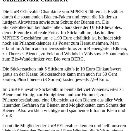
Die UnBEElievable Charaktere von MPREIS führen als Erzähler
durch die spannenden Bienen-Fakten und regen die Kinder zu
lustigen Aktivitäten sowie zum Schutz der Bienen an. Die
Stickerkollektion beinhaltet alle Charaktere der UnBEElievables,
deren Freunde und reale Fotos. Im Stickeralbum, das in allen
MPREIS Geschäften um je 1,99 Euro erhältlich ist, befindet sich
noch ein Pflanzenkalender als Poster zum Herausnehmen. Man
erfährt im Album auch interessante Infos zum Bienengarten Ellmau,
zu Thereses Bienen, zu Feld und Wildnis in Völs sowie Spannendes
zum Bio-Wanderimker von Bio vom BERG.
Die Stickersachets mit 5 Stickern gibt‘s je 10 Euro Einkaufswert
gratis an der Kassa; Stickersachets kann man auch für 50 Cent
kaufen, Plüschbienen (3 Sorten) kosten jeweils 7,99 Euro.
Im UnBEElievable Stickeralbum beinhaltet viel Wissenswertes zu
Biene und Honig, zur Honigbiene und zur Hummel, zur
Pflanzenbestäubung, eine Übersicht zu den Bienen aus aller Welt,
lauernden Gefahren für Bienen und Möglichkeiten zum Schutz der
Bienen. Also wirklich wichtige und spannende Infos für Klein und
Groß.
Lernt die Mitglieder der UnBEElievables kennen und helft unseren
kleinen fliegenden Freunden auf ihrer Mission, die Welt zu einem