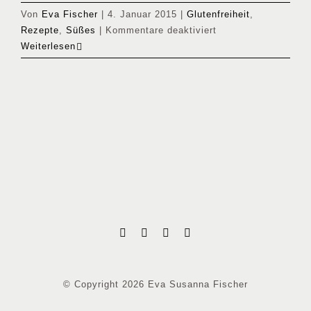
Von
Eva Fischer
|
4. Januar 2015
|
Glutenfreiheit
,
für
Rezepte
,
Süßes
|
Kommentare deaktiviert
Gesunder
Weiterlesen
&
mehlfreier
Schokoladekuchen
© Copyright 2026 Eva Susanna Fischer