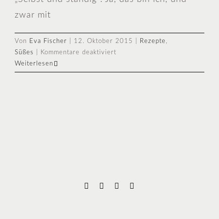
zwar mit
Von
Eva Fischer
|
12. Oktober 2015
|
Rezepte
,
für
Süßes
|
Kommentare deaktiviert
Dream
Weiterlesen
it.
Believe
it.
Achieve
it.