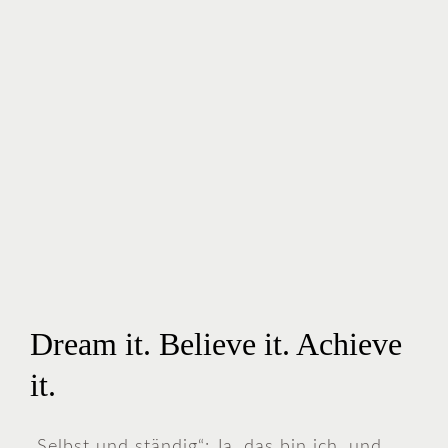
Dream it. Believe it. Achieve
it.
„Selbst und ständig“: Ja, das bin ich, und