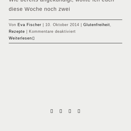
diese Woche noch zwei
Von
Eva Fischer
|
10. Oktober 2014
|
Glutenfreiheit
,
für
Rezepte
|
Kommentare deaktiviert
Suppito’s
Weiterlesen
Linsen-
Süßkartoffel
Curry