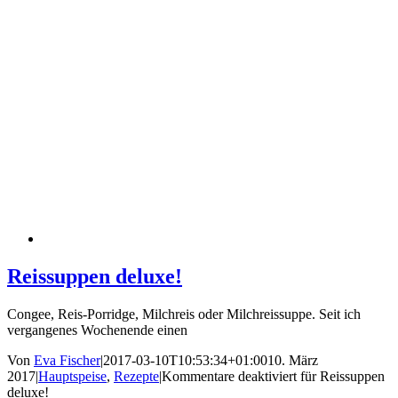
Reissuppen deluxe!
Congee, Reis-Porridge, Milchreis oder Milchreissuppe. Seit ich
vergangenes Wochenende einen
Von
Eva Fischer
|
2017-03-10T10:53:34+01:00
10. März
2017
|
Hauptspeise
,
Rezepte
|
Kommentare deaktiviert
für Reissuppen
deluxe!