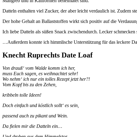
Mahgreb und in Kalifornien beheimatet sind.
Datteln enthalten viel Zucker, der aber leicht verdaulich ist. Zudem
Der hohe Gehalt an Ballaststoffen wirkt sich positiv auf die Verd
Ich liebe Datteln als süßen Snack zwischendurch. Lecker schmecken s
…Außerdem konnte ich himmlische Unterstützung für das leckere Dat
Knecht Ruprechts Date Loaf
Von drauß‘ vom Walde komm ich her,
muss Euch sagen, es weihnachtet sehr!
Wo nehm‘ ich nur ein tolles Rezept jetzt her?!
Vom Kopf bis zu den Zehen,
kribbeln tolle Ideen!
Doch einfach und köstlich sollt‘ es sein,
passend auch zu pikant und Wein.
Da fielen mir die Datteln ein…
Und droben aus dem Himmelstor