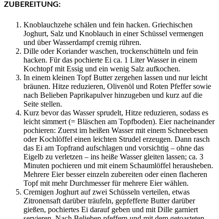
ZUBEREITUNG:
Knoblauchzehe schälen und fein hacken. Griechischen
Joghurt, Salz und Knoblauch in einer Schüssel vermengen
und über Wasserdampf cremig rühren.
Dille oder Koriander waschen, trockenschütteln und fein
hacken. Für das pochierte Ei ca. 1 Liter Wasser in einem
Kochtopf mit Essig und ein wenig Salz aufkochen.
In einem kleinen Topf Butter zergehen lassen und nur leicht
bräunen. Hitze reduzieren, Olivenöl und Roten Pfeffer sowie
nach Belieben Paprikapulver hinzugeben und kurz auf die
Seite stellen.
Kurz bevor das Wasser sprudelt, Hitze reduzieren, sodass es
leicht simmert (= Bläschen am Topfboden). Eier nacheinander
pochieren: Zuerst im heißen Wasser mit einem Schneebesen
oder Kochlöffel einen leichten Strudel erzeugen. Dann rasch
das Ei am Topfrand aufschlagen und vorsichtig – ohne das
Eigelb zu verletzen – ins heiße Wasser gleiten lassen; ca. 3
Minuten pochieren und mit einem Schaumlöffel herausheben.
Mehrere Eier besser einzeln zubereiten oder einen flacheren
Topf mit mehr Durchmesser für mehrere Eier wählen.
Cremigen Joghurt auf zwei Schüsseln verteilen, etwas
Zitronensaft darüber träufeln, gepfefferte Butter darüber
gießen, pochiertes Ei darauf geben und mit Dille garniert
servieren. Nach Belieben pfeffern und mit dem getoasteten