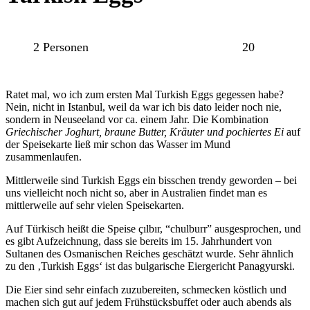
2 Personen
20
Ratet mal, wo ich zum ersten Mal Turkish Eggs gegessen habe?
Nein, nicht in Istanbul, weil da war ich bis dato leider noch nie,
sondern in Neuseeland vor ca. einem Jahr. Die Kombination
Griechischer Joghurt, braune Butter, Kräuter und pochiertes Ei
auf
der Speisekarte ließ mir schon das Wasser im Mund
zusammenlaufen.
Mittlerweile sind Turkish Eggs ein bisschen trendy geworden – bei
uns vielleicht noch nicht so, aber in Australien findet man es
mittlerweile auf sehr vielen Speisekarten.
Auf Türkisch heißt die Speise çılbır, “chulburr” ausgesprochen, und
es gibt Aufzeichnung, dass sie bereits im 15. Jahrhundert von
Sultanen des Osmanischen Reiches geschätzt wurde. Sehr ähnlich
zu den ‚Turkish Eggs‘ ist das bulgarische Eiergericht Panagyurski.
Die Eier sind sehr einfach zuzubereiten, schmecken köstlich und
machen sich gut auf jedem Frühstücksbuffet oder auch abends als